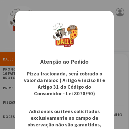
Dalle pizza - Rio Bonito
Fechado
+ Info.
DALLE COPA
Atenção ao Pedido
Dalle Copa
PROMOÇÃO GIGA -
Pizza fracionada, será cobrado o
16 FATIAS +
BROTO DOCE
BOLA DALLE
valor da maior. ( Artigo 6 inciso III e
Artigo 31 do Código do
R$ 29,90
PRIME
Consumidor - Lei 8078/90)
PIZZAS
Adicionais ou itens solicitados
KIT IMÃ DALLEZINHO
DOCES
exclusivamente no campo de
COPA
observação não são garantidos,
R$ 16,00