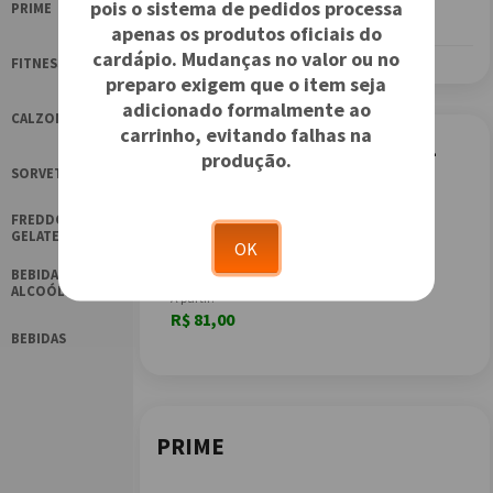
pois o sistema de pedidos processa
PRIME
apenas os produtos oficiais do
cardápio. Mudanças no valor ou no
FITNESS
preparo exigem que o item seja
adicionado formalmente ao
CALZONES
carrinho, evitando falhas na
Promoção Giga - 16 Fatias +
produção.
SORVETES
Broto Doce
FREDDO
GIGANTE
GELATERIA
OK
16 fatias | 4 sabores
BEBIDAS
ALCOÓLICAS
A partir:
R$ 81,00
BEBIDAS
PRIME